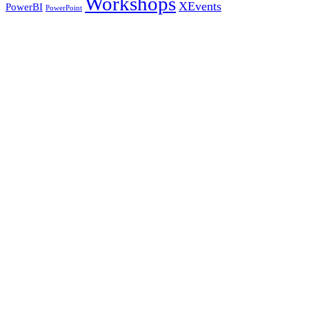
Workshops
XEvents
PowerBI
PowerPoint