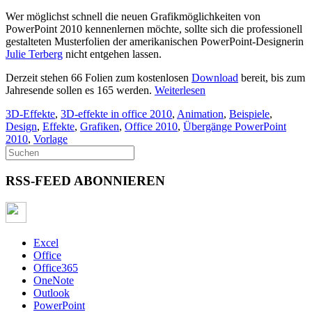
Wer möglichst schnell die neuen Grafikmöglichkeiten von
PowerPoint 2010 kennenlernen möchte, sollte sich die professionell
gestalteten Musterfolien der amerikanischen PowerPoint-Designerin
Julie Terberg
nicht entgehen lassen.
Derzeit stehen 66 Folien zum kostenlosen
Download
bereit, bis zum
Jahresende sollen es 165 werden.
Weiterlesen
3D-Effekte
,
3D-effekte in office 2010
,
Animation
,
Beispiele
,
Design
,
Effekte
,
Grafiken
,
Office 2010
,
Übergänge PowerPoint
2010
,
Vorlage
RSS-FEED ABONNIEREN
Excel
Office
Office365
OneNote
Outlook
PowerPoint