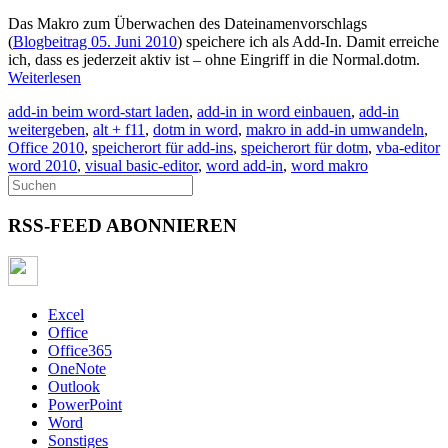
Das Makro zum Überwachen des Dateinamenvorschlags
(
Blogbeitrag 05. Juni 2010
) speichere ich als Add-In. Damit erreiche
ich, dass es jederzeit aktiv ist – ohne Eingriff in die Normal.dotm.
Weiterlesen
add-in beim word-start laden
,
add-in in word einbauen
,
add-in
weitergeben
,
alt + f11
,
dotm in word
,
makro in add-in umwandeln
,
Office 2010
,
speicherort für add-ins
,
speicherort für dotm
,
vba-editor
word 2010
,
visual basic-editor
,
word add-in
,
word makro
RSS-FEED ABONNIEREN
Excel
Office
Office365
OneNote
Outlook
PowerPoint
Word
Sonstiges