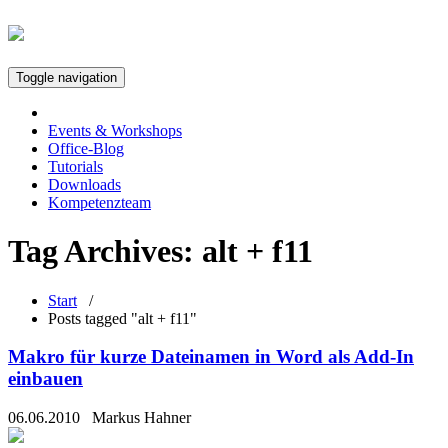
Toggle navigation
Events & Workshops
Office-Blog
Tutorials
Downloads
Kompetenzteam
Tag Archives:
alt + f11
Start
/
Posts tagged "alt + f11"
Makro für kurze Dateinamen in Word als Add-In
einbauen
06.06.2010
Markus Hahner