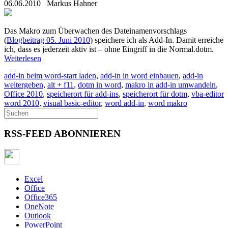
06.06.2010
Markus Hahner
Das Makro zum Überwachen des Dateinamenvorschlags
(
Blogbeitrag 05. Juni 2010
) speichere ich als Add-In. Damit erreiche
ich, dass es jederzeit aktiv ist – ohne Eingriff in die Normal.dotm.
Weiterlesen
add-in beim word-start laden
,
add-in in word einbauen
,
add-in
weitergeben
,
alt + f11
,
dotm in word
,
makro in add-in umwandeln
,
Office 2010
,
speicherort für add-ins
,
speicherort für dotm
,
vba-editor
word 2010
,
visual basic-editor
,
word add-in
,
word makro
RSS-FEED ABONNIEREN
Excel
Office
Office365
OneNote
Outlook
PowerPoint