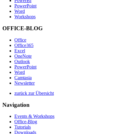
PowerBI
PowerPoint
Word
Workshops
OFFICE-BLOG
Office
Office365
Excel
OneNote
Outlook
PowerPoint
Word
Camtasia
Newsletter
zurück zur Übersicht
Navigation
Events & Workshops
Office-Blog
Tutorials
Downloads