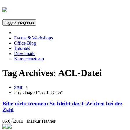
Toggle navigation
Events & Workshops
Office-Blog
Tutorials
Downloads
Kompetenzteam
Tag Archives:
ACL-Datei
Start
/
Posts tagged "ACL-Datei"
Bitte nicht trennen: So bleibt das €-Zeichen bei der
Zahl
05.07.2010
Markus Hahner