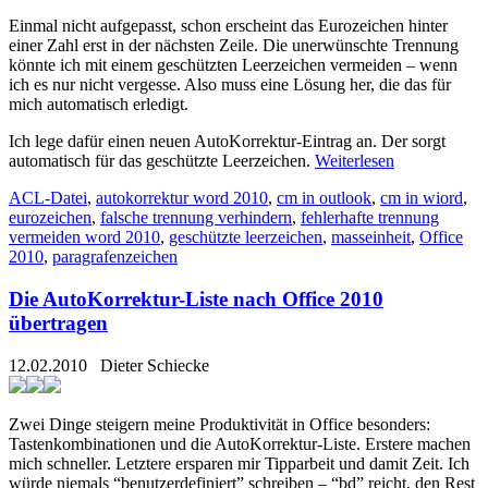
Einmal nicht aufgepasst, schon erscheint das Eurozeichen hinter
einer Zahl erst in der nächsten Zeile. Die unerwünschte Trennung
könnte ich mit einem geschützten Leerzeichen vermeiden – wenn
ich es nur nicht vergesse. Also muss eine Lösung her, die das für
mich automatisch erledigt.
Ich lege dafür einen neuen AutoKorrektur-Eintrag an. Der sorgt
automatisch für das geschützte Leerzeichen.
Weiterlesen
ACL-Datei
,
autokorrektur word 2010
,
cm in outlook
,
cm in wiord
,
eurozeichen
,
falsche trennung verhindern
,
fehlerhafte trennung
vermeiden word 2010
,
geschützte leerzeichen
,
masseinheit
,
Office
2010
,
paragrafenzeichen
Die AutoKorrektur-Liste nach Office 2010
übertragen
12.02.2010
Dieter Schiecke
Zwei Dinge steigern meine Produktivität in Office besonders:
Tastenkombinationen und die AutoKorrektur-Liste. Erstere machen
mich schneller. Letztere ersparen mir Tipparbeit und damit Zeit. Ich
würde niemals “benutzerdefiniert” schreiben – “bd” reicht, den Rest