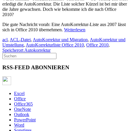
erledigt die AutoKorrektur. Die Liste solcher Kürzel ist bei mir über
die Jahre gewachsen. Doch wie bekomme ich die nach Office
2010?
Die gute Nachricht vorab: Eine AutoKorrektur-Liste aus 2007 lässt
sich in Office 2010 übernehmen.
Weiterlesen
acl
,
ACL-Datei
,
AutoKorrektur und Migration
,
AutoKorrektur und
Umstellung
,
AutoKorrekturliste Office 2010
,
Office 2010
,
Speicherort Autokorrektur
RSS-FEED ABONNIEREN
Excel
Office
Office365
OneNote
Outlook
PowerPoint
Word
Sonstiges