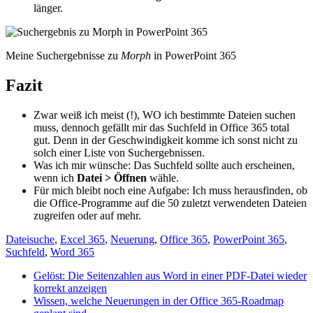
länger.
Meine Suchergebnisse zu
Morph
in PowerPoint 365
Fazit
Zwar weiß ich meist (!), WO ich bestimmte Dateien suchen
muss, dennoch gefällt mir das Suchfeld in Office 365 total
gut. Denn in der Geschwindigkeit komme ich sonst nicht zu
solch einer Liste von Suchergebnissen.
Was ich mir wünsche: Das Suchfeld sollte auch erscheinen,
wenn ich
Datei > Öffnen
wähle.
Für mich bleibt noch eine Aufgabe: Ich muss herausfinden, ob
die Office-Programme auf die 50 zuletzt verwendeten Dateien
zugreifen oder auf mehr.
Dateisuche
,
Excel 365
,
Neuerung
,
Office 365
,
PowerPoint 365
,
Suchfeld
,
Word 365
Gelöst: Die Seitenzahlen aus Word in einer PDF-Datei wieder
korrekt anzeigen
Wissen, welche Neuerungen in der Office 365-Roadmap