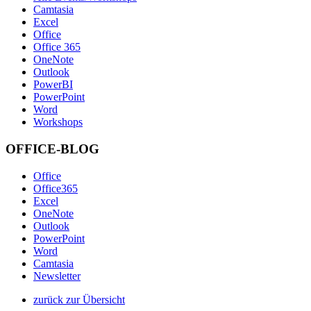
Camtasia
Excel
Office
Office 365
OneNote
Outlook
PowerBI
PowerPoint
Word
Workshops
OFFICE-BLOG
Office
Office365
Excel
OneNote
Outlook
PowerPoint
Word
Camtasia
Newsletter
zurück zur Übersicht