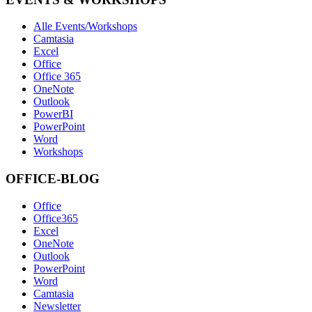
Alle Events/Workshops
Camtasia
Excel
Office
Office 365
OneNote
Outlook
PowerBI
PowerPoint
Word
Workshops
OFFICE-BLOG
Office
Office365
Excel
OneNote
Outlook
PowerPoint
Word
Camtasia
Newsletter