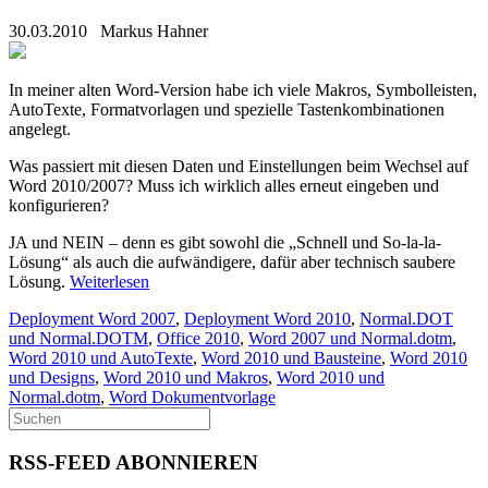
30.03.2010
Markus Hahner
In meiner alten Word-Version habe ich viele Makros, Symbolleisten,
AutoTexte, Formatvorlagen und spezielle Tastenkombinationen
angelegt.
Was passiert mit diesen Daten und Einstellungen beim Wechsel auf
Word 2010/2007? Muss ich wirklich alles erneut eingeben und
konfigurieren?
JA und NEIN – denn es gibt sowohl die „Schnell und So-la-la-
Lösung“ als auch die aufwändigere, dafür aber technisch saubere
Lösung.
Weiterlesen
Deployment Word 2007
,
Deployment Word 2010
,
Normal.DOT
und Normal.DOTM
,
Office 2010
,
Word 2007 und Normal.dotm
,
Word 2010 und AutoTexte
,
Word 2010 und Bausteine
,
Word 2010
und Designs
,
Word 2010 und Makros
,
Word 2010 und
Normal.dotm
,
Word Dokumentvorlage
RSS-FEED ABONNIEREN