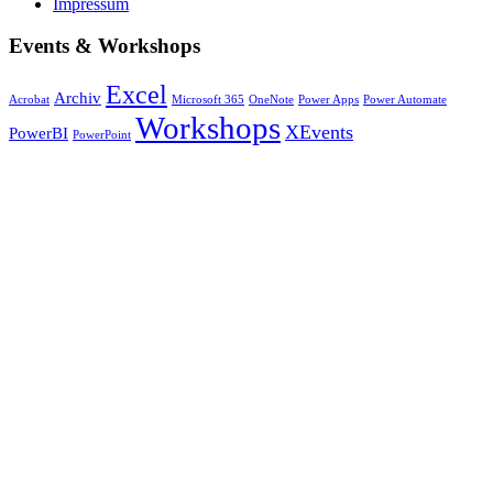
Impressum
Events & Workshops
Excel
Archiv
Acrobat
Microsoft 365
OneNote
Power Apps
Power Automate
Workshops
XEvents
PowerBI
PowerPoint