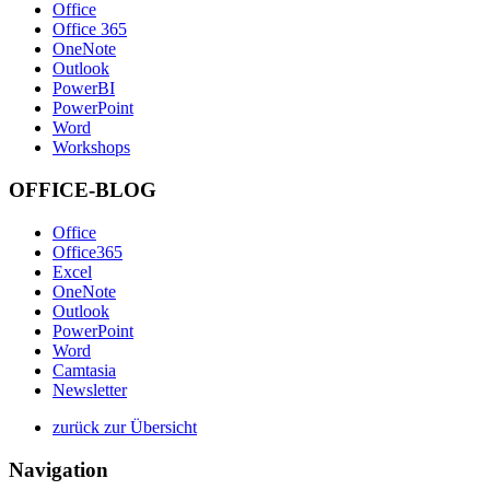
Office
Office 365
OneNote
Outlook
PowerBI
PowerPoint
Word
Workshops
OFFICE-BLOG
Office
Office365
Excel
OneNote
Outlook
PowerPoint
Word
Camtasia
Newsletter
zurück zur Übersicht
Navigation