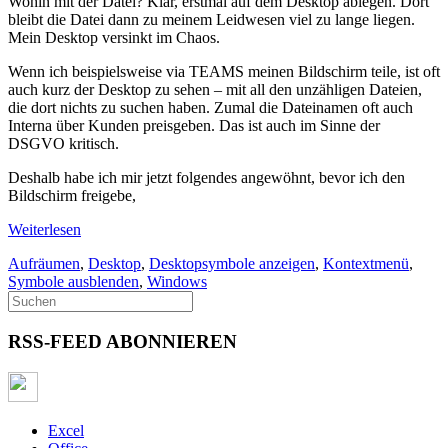
Wohin mit der Datei? Klar, erstmal auf dem Desktop ablegen. Dort
bleibt die Datei dann zu meinem Leidwesen viel zu lange liegen.
Mein Desktop versinkt im Chaos.
Wenn ich beispielsweise via TEAMS meinen Bildschirm teile, ist oft
auch kurz der Desktop zu sehen – mit all den unzähligen Dateien,
die dort nichts zu suchen haben. Zumal die Dateinamen oft auch
Interna über Kunden preisgeben. Das ist auch im Sinne der
DSGVO kritisch.
Deshalb habe ich mir jetzt folgendes angewöhnt, bevor ich den
Bildschirm freigebe,
Weiterlesen
Aufräumen
,
Desktop
,
Desktopsymbole anzeigen
,
Kontextmenü
,
Symbole ausblenden
,
Windows
RSS-FEED ABONNIEREN
Excel