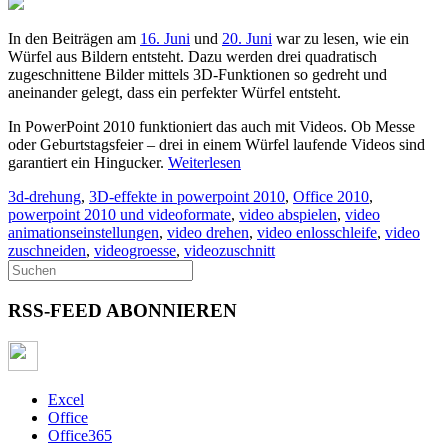
In den Beiträgen am
16. Juni
und
20. Juni
war zu lesen, wie ein
Würfel aus Bildern entsteht. Dazu werden drei quadratisch
zugeschnittene Bilder mittels 3D-Funktionen so gedreht und
aneinander gelegt, dass ein perfekter Würfel entsteht.
In PowerPoint 2010 funktioniert das auch mit Videos. Ob Messe
oder Geburtstagsfeier – drei in einem Würfel laufende Videos sind
garantiert ein Hingucker.
Weiterlesen
3d-drehung
,
3D-effekte in powerpoint 2010
,
Office 2010
,
powerpoint 2010 und videoformate
,
video abspielen
,
video
animationseinstellungen
,
video drehen
,
video enlosschleife
,
video
zuschneiden
,
videogroesse
,
videozuschnitt
RSS-FEED ABONNIEREN
Excel
Office
Office365