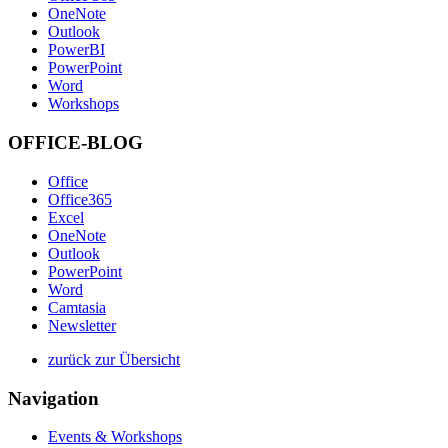
OneNote
Outlook
PowerBI
PowerPoint
Word
Workshops
OFFICE-BLOG
Office
Office365
Excel
OneNote
Outlook
PowerPoint
Word
Camtasia
Newsletter
zurück zur Übersicht
Navigation
Events & Workshops