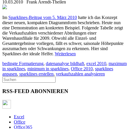
10.03.2010
Frank Arendt-Theilen
Im
Sparklines-Beitrag vom 5. März 2010
hatte ich das Konzept
dieser neuen, kompakten Diagrammform beschrieben. Heute nun
eine Demonstration am konkreten Beispiel. Folgende Tabelle zeigt
die Verkaufszahlen verschiedener Abteilungen einer
Warenhausfiliale für 2009. Obwohl alle Einzel- und
Gesamtergebnisse vorliegen, fällt es schwer, saisonale Höhepunkte
auszumachen oder Schwankungen zu erkennen. Hier sind
Sparklines der ideale Helfer.
Weiterlesen
bedingte Formatierung
,
datenanalyse bildhaft
,
excel 2010
,
maximum
in sparklines
,
minimum in sparklines
,
Office 2010
,
sparklines
anpasen
,
sparklines erstellen
,
verkaufszahlen analysieren
RSS-FEED ABONNIEREN
Excel
Office
Office365