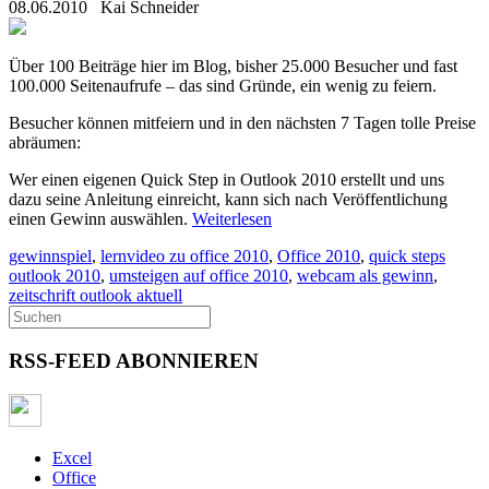
08.06.2010
Kai Schneider
Über 100 Beiträge hier im Blog, bisher 25.000 Besucher und fast
100.000 Seitenaufrufe – das sind Gründe, ein wenig zu feiern.
Besucher können mitfeiern und in den nächsten 7 Tagen tolle Preise
abräumen:
Wer einen eigenen Quick Step in Outlook 2010 erstellt und uns
dazu seine Anleitung einreicht, kann sich nach Veröffentlichung
einen Gewinn auswählen.
Weiterlesen
gewinnspiel
,
lernvideo zu office 2010
,
Office 2010
,
quick steps
outlook 2010
,
umsteigen auf office 2010
,
webcam als gewinn
,
zeitschrift outlook aktuell
RSS-FEED ABONNIEREN
Excel
Office