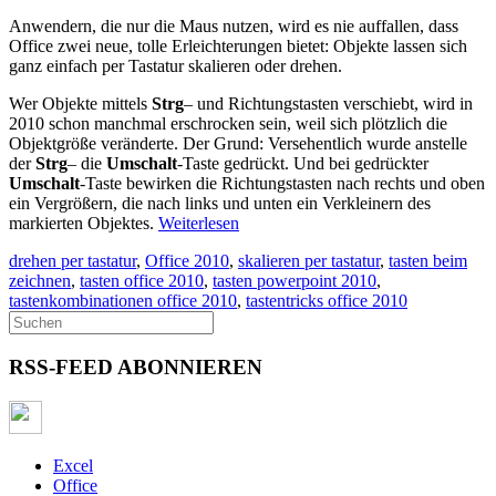
Anwendern, die nur die Maus nutzen, wird es nie auffallen, dass
Office zwei neue, tolle Erleichterungen bietet: Objekte lassen sich
ganz einfach per Tastatur skalieren oder drehen.
Wer Objekte mittels
Strg
– und Richtungstasten verschiebt, wird in
2010 schon manchmal erschrocken sein, weil sich plötzlich die
Objektgröße veränderte. Der Grund: Versehentlich wurde anstelle
der
Strg
– die
Umschalt
-Taste gedrückt. Und bei gedrückter
Umschalt
-Taste bewirken die Richtungstasten nach rechts und oben
ein Vergrößern, die nach links und unten ein Verkleinern des
markierten Objektes.
Weiterlesen
drehen per tastatur
,
Office 2010
,
skalieren per tastatur
,
tasten beim
zeichnen
,
tasten office 2010
,
tasten powerpoint 2010
,
tastenkombinationen office 2010
,
tastentricks office 2010
RSS-FEED ABONNIEREN
Excel
Office