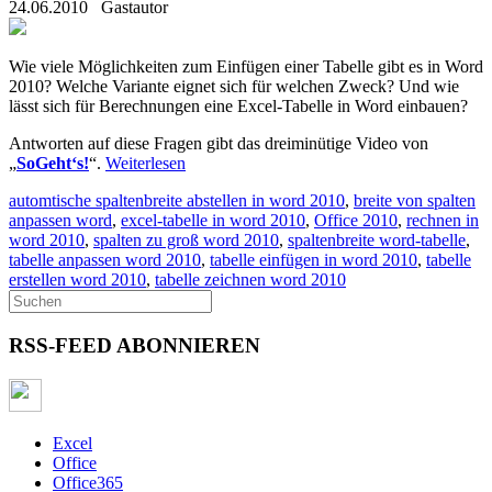
24.06.2010
Gastautor
Wie viele Möglichkeiten zum Einfügen einer Tabelle gibt es in Word
2010? Welche Variante eignet sich für welchen Zweck? Und wie
lässt sich für Berechnungen eine Excel-Tabelle in Word einbauen?
Antworten auf diese Fragen gibt das dreiminütige Video von
„
SoGeht‘s!
“.
Weiterlesen
automtische spaltenbreite abstellen in word 2010
,
breite von spalten
anpassen word
,
excel-tabelle in word 2010
,
Office 2010
,
rechnen in
word 2010
,
spalten zu groß word 2010
,
spaltenbreite word-tabelle
,
tabelle anpassen word 2010
,
tabelle einfügen in word 2010
,
tabelle
erstellen word 2010
,
tabelle zeichnen word 2010
RSS-FEED ABONNIEREN
Excel
Office
Office365