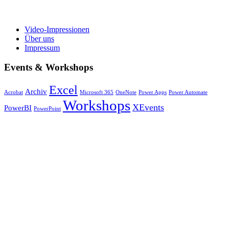
Video-Impressionen
Über uns
Impressum
Events & Workshops
Excel
Archiv
Acrobat
Microsoft 365
OneNote
Power Apps
Power Automate
Workshops
XEvents
PowerBI
PowerPoint