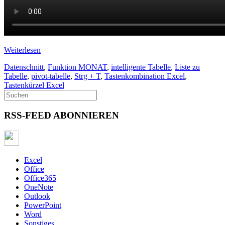
Weiterlesen
Datenschnitt
,
Funktion MONAT
,
intelligente Tabelle
,
Liste zu
Tabelle
,
pivot-tabelle
,
Strg + T
,
Tastenkombination Excel
,
Tastenkürzel Excel
RSS-FEED ABONNIEREN
Excel
Office
Office365
OneNote
Outlook
PowerPoint
Word
Sonstiges