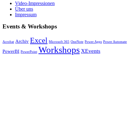
Video-Impressionen
Über uns
Impressum
Events & Workshops
Excel
Archiv
Acrobat
Microsoft 365
OneNote
Power Apps
Power Automate
Workshops
XEvents
PowerBI
PowerPoint