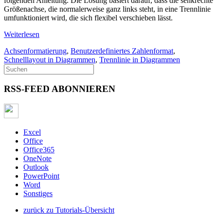
folgenden Anleitung. Die Lösung basiert darauf, dass die senkrechte
Größenachse, die normalerweise ganz links steht, in eine Trennlinie
umfunktioniert wird, die sich flexibel verschieben lässt.
Weiterlesen
Achsenformatierung
,
Benutzerdefiniertes Zahlenformat
,
Schnelllayout in Diagrammen
,
Trennlinie in Diagrammen
RSS-FEED ABONNIEREN
Excel
Office
Office365
OneNote
Outlook
PowerPoint
Word
Sonstiges
zurück zu Tutorials-Übersicht