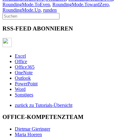
RoundingMode.ToEven
,
RoundingMode.TowardZero
,
RoundingMode.Up
,
runden
RSS-FEED ABONNIEREN
Excel
Office
Office365
OneNote
Outlook
PowerPoint
Word
Sonstiges
zurück zu Tutorials-Übersicht
OFFICE-KOMPETENZTEAM
Dietmar Gieringer
Maria Hoeren