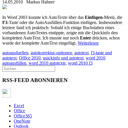
14.05.2010
Markus Hahner
In Word 2003 konnte ich AutoTexte über das
Einfügen
-Menü, die
F3
-Taste oder die AutoAusfüllen-Funktion einfügen. Insbesondere
letztere fand ich praktisch: Sobald ich einige Buchstaben eines
vorhandenen AutoTextes eintippte, zeigte mir die Quickinfo den
kompletten AutoText. Ich musste nur noch
Enter
drücken, schon
wurde der komplette AutoText eingefügt.
Weiterlesen
autoausfuellen
,
autokorrektur-optionen
,
autotext
,
f3-taste und
autotext
,
Office 2010
,
quickinfo und autotext
,
word 2010
autoausfüllen
,
word 2010 autotexte
,
word 2010 f3
RSS-FEED ABONNIEREN
Excel
Office
Office365
OneNote
Outlook