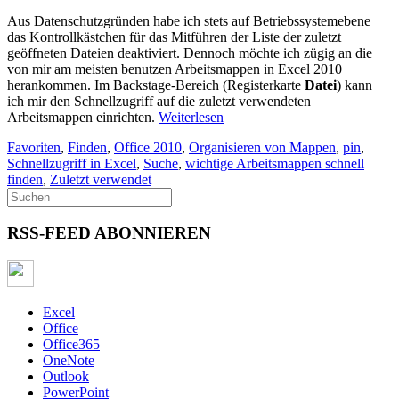
Aus Datenschutzgründen habe ich stets auf Betriebssystemebene
das Kontrollkästchen für das Mitführen der Liste der zuletzt
geöffneten Dateien deaktiviert. Dennoch möchte ich zügig an die
von mir am meisten benutzen Arbeitsmappen in Excel 2010
herankommen. Im Backstage-Bereich (Registerkarte
Datei
) kann
ich mir den Schnellzugriff auf die zuletzt verwendeten
Arbeitsmappen einrichten.
Weiterlesen
Favoriten
,
Finden
,
Office 2010
,
Organisieren von Mappen
,
pin
,
Schnellzugriff in Excel
,
Suche
,
wichtige Arbeitsmappen schnell
finden
,
Zuletzt verwendet
RSS-FEED ABONNIEREN
Excel
Office
Office365
OneNote
Outlook
PowerPoint