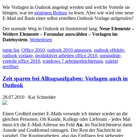
Wie Vorlagen in Outlook angelegt werden und welche Vorteile sie
bringen, war im
gestrigen Beitrag
zu lesen. Aber wie wird eine neue
E-Mail auf Basis einer selbst erstellten Outlook-Vorlage aufgerufen?
Der normale Weg in Outlook ist frustrierend lang:
Neue Elemente –
Weitere Elemente – Formular auswählen – Vorlagen im
Dateisystem
.
Weiterlesen
jump list
,
Office 2010
,
outlook 2010 anpassen
,
outlook effektiv
,
outlook vorlage
,
produktiver arbeiten office 2010
,
sprungliste
,
vorteile office 2010
,
windows 7 arbeitserleichterung
,
zuletzt
geöffnet
Zeit sparen bei Alltagsaufgaben: Vorlagen auch in
Outlook
28.07.2010
Kai Schneider
Einen Großteil meiner E-Mails versende ich immer wieder an die
gleichen Personen. Ob Kunde, Kollege oder Lieferant – jedes Mal
muss ich die E-Mail-Adresse ins Feld
An
, im Nachrichtentext dann
Anrede und Grußformel eintragen. Der Rest der Nachricht ist
variabel. Die Routinearbeiten, also das Einfügen fest stehender