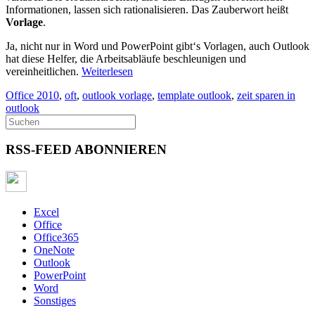
Informationen, lassen sich rationalisieren. Das Zauberwort heißt
Vorlage
.
Ja, nicht nur in Word und PowerPoint gibt‘s Vorlagen, auch Outlook
hat diese Helfer, die Arbeitsabläufe beschleunigen und
vereinheitlichen.
Weiterlesen
Office 2010
,
oft
,
outlook vorlage
,
template outlook
,
zeit sparen in
outlook
RSS-FEED ABONNIEREN
Excel
Office
Office365
OneNote
Outlook
PowerPoint
Word
Sonstiges