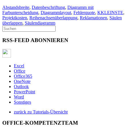
Abstandsbreite
,
Datenbeschriftung
,
Diagramm mit
Farbunterscheidung
,
Diagrammlayout
,
Fehlerquote
,
KKLEINSTE
,
Projektkosten
,
Reihenachsenüberlappung
,
Reklamationen
,
Säulen
überlappen
,
Säulendiagramm
RSS-FEED ABONNIEREN
Excel
Office
Office365
OneNote
Outlook
PowerPoint
Word
Sonstiges
zurück zu Tutorials-Übersicht
OFFICE-KOMPETENZTEAM