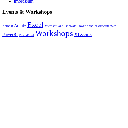
Impressum
Events & Workshops
Excel
Archiv
Acrobat
Microsoft 365
OneNote
Power Apps
Power Automate
Workshops
XEvents
PowerBI
PowerPoint