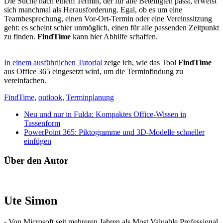
Die Suche nach einem Termin, der für alle Beteiligten passt, erweist
sich manchmal als Herausforderung. Egal, ob es um eine
Teambesprechung, einen Vor-Ort-Termin oder eine Vereinssitzung
geht: es scheint schier unmöglich, einen für alle passenden Zeitpunkt
zu finden.
FindTime
kann hier Abhilfe schaffen.
In einem ausführlichen Tutorial
zeige ich, wie das Tool
FindTime
aus Office 365 eingesetzt wird, um die Terminfindung zu
vereinfachen.
FindTime
,
outlook
,
Terminplanung
Neu und nur in Fulda: Kompaktes Office-Wissen in
Tassenform
PowerPoint 365: Piktogramme und 3D-Modelle schneller
einfügen
Über den Autor
Ute Simon
- Von Microsoft seit mehreren Jahren als Most Valuable Professional