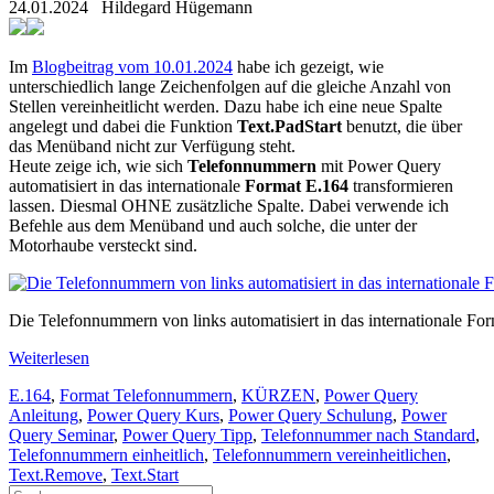
24.01.2024
Hildegard Hügemann
Im
Blogbeitrag vom 10.01.2024
habe ich gezeigt, wie
unterschiedlich lange Zeichenfolgen auf die gleiche Anzahl von
Stellen vereinheitlicht werden. Dazu habe ich eine neue Spalte
angelegt und dabei die Funktion
Text.PadStart
benutzt, die über
das Menüband nicht zur Verfügung steht.
Heute zeige ich, wie sich
Telefonnummern
mit Power Query
automatisiert in das internationale
Format E.164
transformieren
lassen. Diesmal OHNE zusätzliche Spalte. Dabei verwende ich
Befehle aus dem Menüband und auch solche, die unter der
Motorhaube versteckt sind.
Die Telefonnummern von links automatisiert in das internationale F
Weiterlesen
E.164
,
Format Telefonnummern
,
KÜRZEN
,
Power Query
Anleitung
,
Power Query Kurs
,
Power Query Schulung
,
Power
Query Seminar
,
Power Query Tipp
,
Telefonnummer nach Standard
,
Telefonnummern einheitlich
,
Telefonnummern vereinheitlichen
,
Text.Remove
,
Text.Start