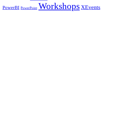
Workshops
XEvents
PowerBI
PowerPoint