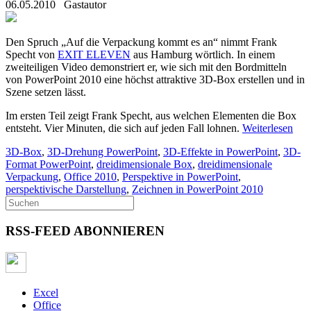
06.05.2010
Gastautor
Den Spruch „Auf die Verpackung kommt es an“ nimmt Frank
Specht von
EXIT ELEVEN
aus Hamburg wörtlich. In einem
zweiteiligen Video demonstriert er, wie sich mit den Bordmitteln
von PowerPoint 2010 eine höchst attraktive 3D-Box erstellen und in
Szene setzen lässt.
Im ersten Teil zeigt Frank Specht, aus welchen Elementen die Box
entsteht. Vier Minuten, die sich auf jeden Fall lohnen.
Weiterlesen
3D-Box
,
3D-Drehung PowerPoint
,
3D-Effekte in PowerPoint
,
3D-
Format PowerPoint
,
dreidimensionale Box
,
dreidimensionale
Verpackung
,
Office 2010
,
Perspektive in PowerPoint
,
perspektivische Darstellung
,
Zeichnen in PowerPoint 2010
RSS-FEED ABONNIEREN
Excel
Office