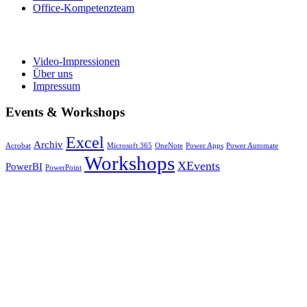
Office-Kompetenzteam
Video-Impressionen
Über uns
Impressum
Events & Workshops
Excel
Archiv
Acrobat
Microsoft 365
OneNote
Power Apps
Power Automate
Workshops
XEvents
PowerBI
PowerPoint