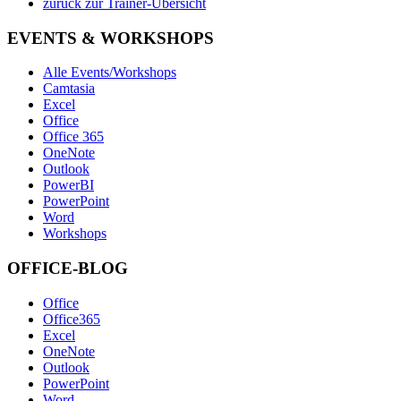
zurück zur Trainer-Übersicht
EVENTS & WORKSHOPS
Alle Events/Workshops
Camtasia
Excel
Office
Office 365
OneNote
Outlook
PowerBI
PowerPoint
Word
Workshops
OFFICE-BLOG
Office
Office365
Excel
OneNote
Outlook
PowerPoint
Word