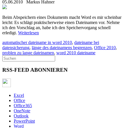
05.06.2010
Markus Hahner
Beim Abspeichern eines Dokuments macht Word es mir scheinbar
leicht: Es schlägt praktischerweise einen Dateinamen vor. Nehme
ich den Vorschlag an, habe ich den Speichervorgang schnell
erledigt.
Weiterlesen
automatischer dateiname in word 2010
,
dateiname bei
datensicherung
,
länge des dateinamens begrenzen
,
Office 2010
,
problen zu lange dateinamen
,
word 2010 dateiname
RSS-FEED ABONNIEREN
Excel
Office
Office365
OneNote
Outlook
PowerPoint
Word