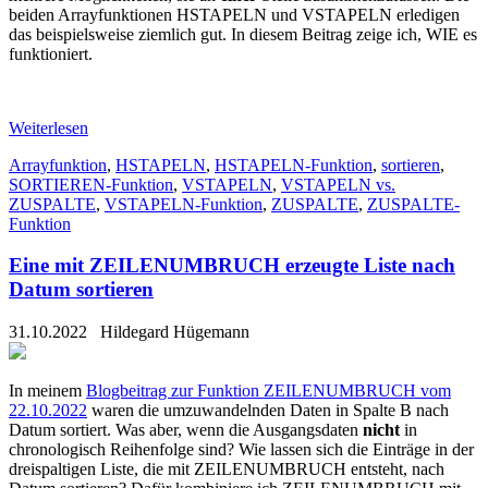
beiden Arrayfunktionen HSTAPELN und VSTAPELN erledigen
das beispielsweise ziemlich gut. In diesem Beitrag zeige ich, WIE es
funktioniert.
Weiterlesen
Arrayfunktion
,
HSTAPELN
,
HSTAPELN-Funktion
,
sortieren
,
SORTIEREN-Funktion
,
VSTAPELN
,
VSTAPELN vs.
ZUSPALTE
,
VSTAPELN-Funktion
,
ZUSPALTE
,
ZUSPALTE-
Funktion
Eine mit ZEILENUMBRUCH erzeugte Liste nach
Datum sortieren
31.10.2022
Hildegard Hügemann
In meinem
Blogbeitrag zur Funktion ZEILENUMBRUCH vom
22.10.2022
waren die umzuwandelnden Daten in Spalte B nach
Datum sortiert. Was aber, wenn die Ausgangsdaten
nicht
in
chronologisch Reihenfolge sind? Wie lassen sich die Einträge in der
dreispaltigen Liste, die mit ZEILENUMBRUCH entsteht, nach