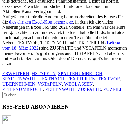
teils deutsche, teils englische Funktionsnamen. Bleibt zu hoffen,
dass diese 14 wirklich nützlichen Funktionen bald auch im
Aktuellen Kanal verfügbar sind.
Aufgefallen ist mir die Änderung beim Vorbereiten des Kurses für
die
diesjährigen Excel-Kompetenztage
, in dem ich die vielen
Neuerungen in Excel 365 und 2021 vorstelle. Im Mai war der Kurs
fertig. Dachte ich zumindest. Jetzt hab ich halt alle Bildschirmfotos
noch mal gemacht und die erklärenden Texte überarbeitet.
Neben TEXTVOR, TEXTNACH und TEXTTEILEN (
Beitrag
vom 18. März 2022
) sind ZUSPALTE und VSTAPELN momentan
meine Favoriten. Es gibt übrigens auch HSTAPELN. Hat aber nix
mit Hochstaplern zu tun. Oder doch? Demnächst gibt’s hier mehr
dazu.
ERWEITERN
,
HSTAPELN
,
SPALTENUMBRUCH
,
SPALTENWAHL
,
TEXTNACH
,
TEXTTEILEN
,
TEXTVOR
,
ÜBERNEHMEN
,
VSTAPELN
,
WEGLASSEN
,
ZEILENUMBRUCH
,
ZEILENWAHL
,
ZUSPALTE
,
ZUZEILE
RSS-FEED ABONNIEREN