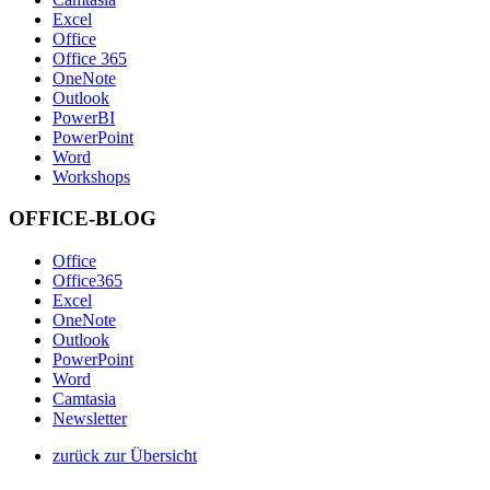
Excel
Office
Office 365
OneNote
Outlook
PowerBI
PowerPoint
Word
Workshops
OFFICE-BLOG
Office
Office365
Excel
OneNote
Outlook
PowerPoint
Word
Camtasia
Newsletter
zurück zur Übersicht