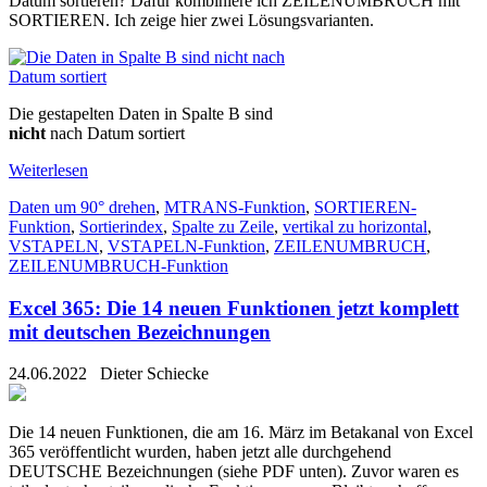
Datum sortieren? Dafür kombiniere ich ZEILENUMBRUCH mit
SORTIEREN. Ich zeige hier zwei Lösungsvarianten.
Die gestapelten Daten in Spalte B sind
nicht
nach Datum sortiert
Weiterlesen
Daten um 90° drehen
,
MTRANS-Funktion
,
SORTIEREN-
Funktion
,
Sortierindex
,
Spalte zu Zeile
,
vertikal zu horizontal
,
VSTAPELN
,
VSTAPELN-Funktion
,
ZEILENUMBRUCH
,
ZEILENUMBRUCH-Funktion
Excel 365: Die 14 neuen Funktionen jetzt komplett
mit deutschen Bezeichnungen
24.06.2022
Dieter Schiecke
Die 14 neuen Funktionen, die am 16. März im Betakanal von Excel
365 veröffentlicht wurden, haben jetzt alle durchgehend
DEUTSCHE Bezeichnungen (siehe PDF unten). Zuvor waren es