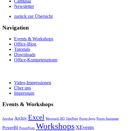
Camtasia
Newsletter
zurück zur Übersicht
Navigation
Events & Workshops
Office-Blog
Tutorials
Downloads
Office-Kompetenzteam
Video-Impressionen
Über uns
Impressum
Events & Workshops
Excel
Archiv
Acrobat
Microsoft 365
OneNote
Power Apps
Power Automate
Workshops
XEvents
PowerBI
PowerPoint