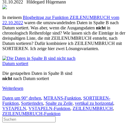
31.10.2022
Hildegard Hügemann
In meinem
Blogbeitrag zur Funktion ZEILENUMBRUCH vom
22.10.2022
waren die umzuwandelnden Daten in Spalte B nach
Datum sortiert. Was aber, wenn die Ausgangsdaten
nicht
in
chronologisch Reihenfolge sind? Wie lassen sich die Einträge in der
dreispaltigen Liste, die mit ZEILENUMBRUCH entsteht, nach
Datum sortieren? Dafür kombiniere ich ZEILENUMBRUCH mit
SORTIEREN. Ich zeige hier zwei Lösungsvarianten.
Die gestapelten Daten in Spalte B sind
nicht
nach Datum sortiert
Weiterlesen
Daten um 90° drehen
,
MTRANS-Funktion
,
SORTIEREN-
Funktion
,
Sortierindex
,
Spalte zu Zeile
,
vertikal zu horizontal
,
VSTAPELN
,
VSTAPELN-Funktion
,
ZEILENUMBRUCH
,
ZEILENUMBRUCH-Funktion