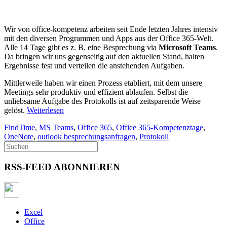
Wir von office-kompetenz arbeiten seit Ende letzten Jahres intensiv
mit den diversen Programmen und Apps aus der Office 365-Welt.
Alle 14 Tage gibt es z. B. eine Besprechung via
Microsoft Teams
.
Da bringen wir uns gegenseitig auf den aktuellen Stand, halten
Ergebnisse fest und verteilen die anstehenden Aufgaben.
Mittlerweile haben wir einen Prozess etabliert, mit dem unsere
Meetings sehr produktiv und effizient ablaufen. Selbst die
unliebsame Aufgabe des Protokolls ist auf zeitsparende Weise
gelöst.
Weiterlesen
FindTime
,
MS Teams
,
Office 365
,
Office 365-Kompetenztage
,
OneNote
,
outlook besprechungsanfragen
,
Protokoll
RSS-FEED ABONNIEREN
Excel
Office