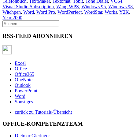
Telefonbuch
,
TextMaker
,
Textomat
,
Tobit
,
Tone Dialer
,
VC64
,
Visual Studio Subscription
,
Wang WPS
,
Windows 95
,
Windows 98
,
Witchpen
,
Word
,
Word Pro
,
WordPerfect
,
WordStar
,
Works
,
Y2K
,
Year 2000
RSS-FEED ABONNIEREN
Excel
Office
Office365
OneNote
Outlook
PowerPoint
Word
Sonstiges
zurück zu Tutorials-Übersicht
OFFICE-KOMPETENZTEAM
Dietmar Gieringer