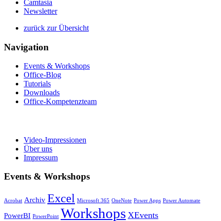
Camtasia
Newsletter
zurück zur Übersicht
Navigation
Events & Workshops
Office-Blog
Tutorials
Downloads
Office-Kompetenzteam
Video-Impressionen
Über uns
Impressum
Events & Workshops
Excel
Archiv
Acrobat
Microsoft 365
OneNote
Power Apps
Power Automate
Workshops
XEvents
PowerBI
PowerPoint