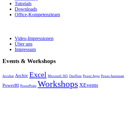
Tutorials
Downloads
Office-Kompetenzteam
Video-Impressionen
Über uns
Impressum
Events & Workshops
Excel
Archiv
Acrobat
Microsoft 365
OneNote
Power Apps
Power Automate
Workshops
XEvents
PowerBI
PowerPoint