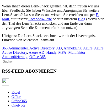
Wenn Ihnen dieser Lern-Snack gefallen hat, dann freuen wir uns
über Feedback. Sie haben Wünsche und Anregungen für weitere
Lern-Snacks? Lassen Sie es uns wissen. Sie erreichen uns per
E-
Mail
, auf unserer
Facebook-Seite
oder in unserem
Blog
(hierzu bitte
den Titel des Lern-Snacks anklicken und am Ende der dann
angezeigten Seite die Kommentarfunktion nutzen).
Übrigens: Die Lern-Snacks zeichnen wir mit der Liveereignis-
Funktion von Microsoft Teams auf.
365 Admincenter
,
Active Directory
,
AD
,
Anmeldung
,
Azure
,
Azure
Active Directory
,
Azure AD
,
Handy
,
MFA
,
Multifaktor-
Authentifzierung
,
Office 365
RSS-FEED ABONNIEREN
Excel
Office
Office365
OneNote