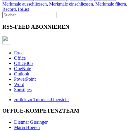
Merkmale ausschliessen
,
Merkmale einschliessen
,
Merkmale filtern
,
Record.ToList
RSS-FEED ABONNIEREN
Excel
Office
Office365
OneNote
Outlook
PowerPoint
Word
Sonstiges
zurück zu Tutorials-Übersicht
OFFICE-KOMPETENZTEAM
Dietmar Gieringer
Maria Hoeren