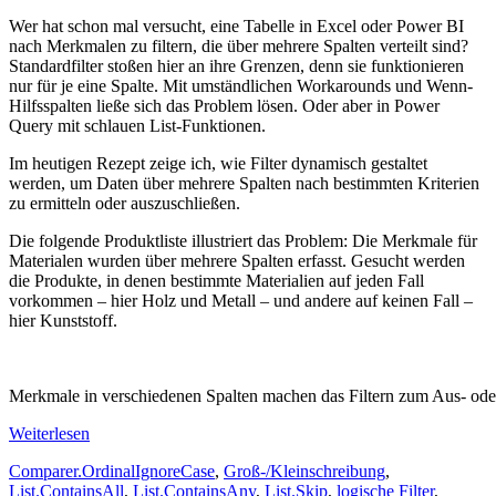
Wer hat schon mal versucht, eine Tabelle in Excel oder Power BI
nach Merkmalen zu filtern, die über mehrere Spalten verteilt sind?
Standardfilter stoßen hier an ihre Grenzen, denn sie funktionieren
nur für je eine Spalte. Mit umständlichen Workarounds und Wenn-
Hilfsspalten ließe sich das Problem lösen. Oder aber in Power
Query mit schlauen List-Funktionen.
Im heutigen Rezept zeige ich, wie Filter dynamisch gestaltet
werden, um Daten über mehrere Spalten nach bestimmten Kriterien
zu ermitteln oder auszuschließen.
Die folgende Produktliste illustriert das Problem: Die Merkmale für
Materialen wurden über mehrere Spalten erfasst. Gesucht werden
die Produkte, in denen bestimmte Materialien auf jeden Fall
vorkommen – hier Holz und Metall – und andere auf keinen Fall –
hier Kunststoff.
Merkmale in verschiedenen Spalten machen das Filtern zum Aus- od
Weiterlesen
Comparer.OrdinalIgnoreCase
,
Groß-/Kleinschreibung
,
List.ContainsAll
,
List.ContainsAny
,
List.Skip
,
logische Filter
,