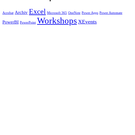
Excel
Archiv
Acrobat
Microsoft 365
OneNote
Power Apps
Power Automate
Workshops
XEvents
PowerBI
PowerPoint