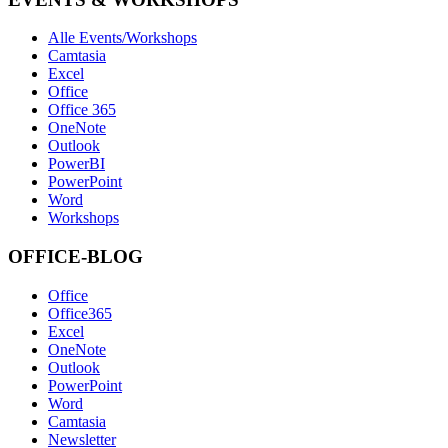
Alle Events/Workshops
Camtasia
Excel
Office
Office 365
OneNote
Outlook
PowerBI
PowerPoint
Word
Workshops
OFFICE-BLOG
Office
Office365
Excel
OneNote
Outlook
PowerPoint
Word
Camtasia
Newsletter