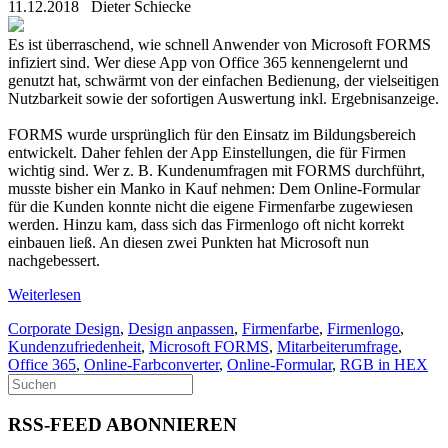
11.12.2018
Dieter Schiecke
Es ist überraschend, wie schnell Anwender von Microsoft FORMS
infiziert sind. Wer diese App von Office 365 kennengelernt und
genutzt hat, schwärmt von der einfachen Bedienung, der vielseitigen
Nutzbarkeit sowie der sofortigen Auswertung inkl. Ergebnisanzeige.
FORMS wurde ursprünglich für den Einsatz im Bildungsbereich
entwickelt. Daher fehlen der App Einstellungen, die für Firmen
wichtig sind. Wer z. B. Kundenumfragen mit FORMS durchführt,
musste bisher ein Manko in Kauf nehmen: Dem Online-Formular
für die Kunden konnte nicht die eigene Firmenfarbe zugewiesen
werden. Hinzu kam, dass sich das Firmenlogo oft nicht korrekt
einbauen ließ. An diesen zwei Punkten hat Microsoft nun
nachgebessert.
Weiterlesen
Corporate Design
,
Design anpassen
,
Firmenfarbe
,
Firmenlogo
,
Kundenzufriedenheit
,
Microsoft FORMS
,
Mitarbeiterumfrage
,
Office 365
,
Online-Farbconverter
,
Online-Formular
,
RGB in HEX
RSS-FEED ABONNIEREN