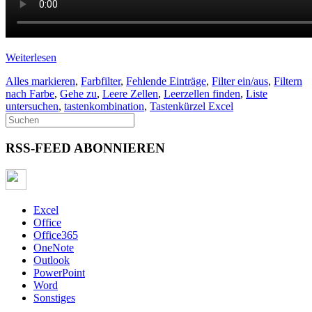
Weiterlesen
Alles markieren
,
Farbfilter
,
Fehlende Einträge
,
Filter ein/aus
,
Filtern
nach Farbe
,
Gehe zu
,
Leere Zellen
,
Leerzellen finden
,
Liste
untersuchen
,
tastenkombination
,
Tastenkürzel Excel
RSS-FEED ABONNIEREN
Excel
Office
Office365
OneNote
Outlook
PowerPoint
Word
Sonstiges