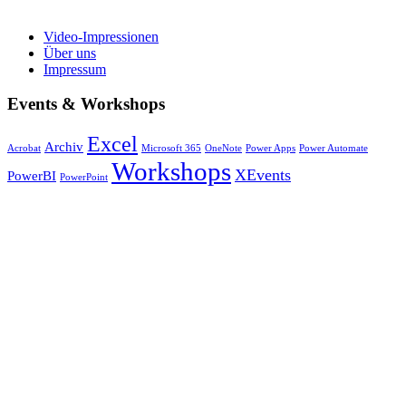
Video-Impressionen
Über uns
Impressum
Events & Workshops
Excel
Archiv
Acrobat
Microsoft 365
OneNote
Power Apps
Power Automate
Workshops
XEvents
PowerBI
PowerPoint