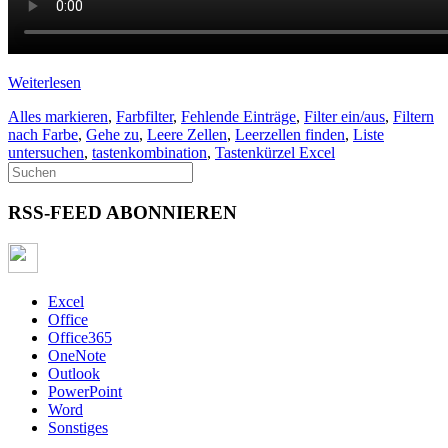
Weiterlesen
Alles markieren
,
Farbfilter
,
Fehlende Einträge
,
Filter ein/aus
,
Filtern
nach Farbe
,
Gehe zu
,
Leere Zellen
,
Leerzellen finden
,
Liste
untersuchen
,
tastenkombination
,
Tastenkürzel Excel
RSS-FEED ABONNIEREN
Excel
Office
Office365
OneNote
Outlook
PowerPoint
Word
Sonstiges