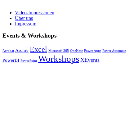
Video-Impressionen
Über uns
Impressum
Events & Workshops
Excel
Archiv
Acrobat
Microsoft 365
OneNote
Power Apps
Power Automate
Workshops
XEvents
PowerBI
PowerPoint