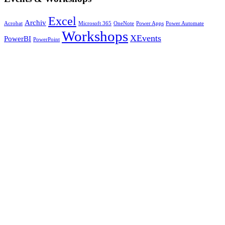
Excel
Archiv
Acrobat
Microsoft 365
OneNote
Power Apps
Power Automate
Workshops
XEvents
PowerBI
PowerPoint