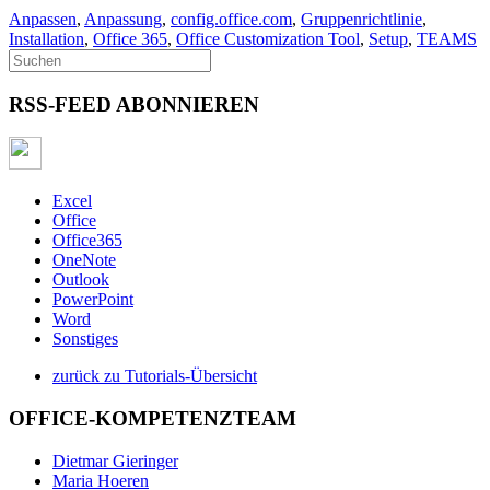
Anpassen
,
Anpassung
,
config.office.com
,
Gruppenrichtlinie
,
Installation
,
Office 365
,
Office Customization Tool
,
Setup
,
TEAMS
RSS-FEED ABONNIEREN
Excel
Office
Office365
OneNote
Outlook
PowerPoint
Word
Sonstiges
zurück zu Tutorials-Übersicht
OFFICE-KOMPETENZTEAM
Dietmar Gieringer
Maria Hoeren