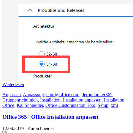
Weiterlesen
Anpassen
,
Anpassung
,
config.office.com
,
deroutlooker365
,
Gruppenrichtlinien
,
Installation
,
Installation anpassen
,
Installation
Office
,
Kai Schneider
,
Office Customization Tool
,
Setup
,
xml
Office 365 | Office Installation anpassen
12.04.2019
Kai Schneider