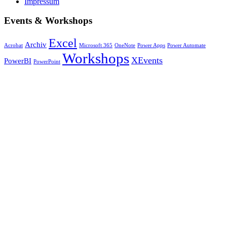
Impressum
Events & Workshops
Excel
Archiv
Acrobat
Microsoft 365
OneNote
Power Apps
Power Automate
Workshops
XEvents
PowerBI
PowerPoint