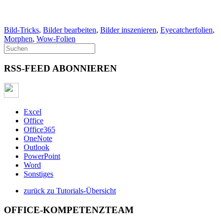
Bild-Tricks
,
Bilder bearbeiten
,
Bilder inszenieren
,
Eyecatcherfolien
,
Morphen
,
Wow-Folien
RSS-FEED ABONNIEREN
Excel
Office
Office365
OneNote
Outlook
PowerPoint
Word
Sonstiges
zurück zu Tutorials-Übersicht
OFFICE-KOMPETENZTEAM