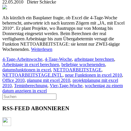
22.05.2010
Dieter Schiecke
Als kürzlich ein Bauplaner fragte, ob Excel die 4-Tage-Woche
beherrscht, antwortete ich nach kurzem Zögern mit „JA, mit Excel
2010“. Er plant Projekte, wo Bautrupps nur von Montag bis
Donnerstag eingesetzt werden. Beim Berechnen der real
verfügbaren Arbeitstage bis zum Übergabetermin versagt die
Funktion NETTOARBEITSTAGE: sie kennt nur ZWEI-tägige
Wochenenden.
Weiterlesen
4-Tage-Arbeitswoche
,
4-Tage-Woche
,
arbeitstage berechnen
,
Arbeitstage in excel berechnen
,
beliebige wochenenden
,
datumsfunktionen in excel
,
NETTOARBEITSTAGE
,
NETTOARBEITSTAGE.INTL
,
neue Funktionen in excel 2010
,
Office 2010
,
planung mit excel 2010
,
projektplanung mit excel
2010
,
Teminberechnung
,
Vier-Tage-Woche
,
wochentag zu einem
datum anzeigen in excel
RSS-FEED ABONNIEREN