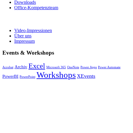
Downloads
Office-Kompetenzteam
Video-Impressionen
Über uns
Impressum
Events & Workshops
Excel
Archiv
Acrobat
Microsoft 365
OneNote
Power Apps
Power Automate
Workshops
XEvents
PowerBI
PowerPoint