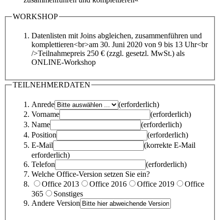
WORKSHOP
Datenlisten mit Joins abgleichen, zusammenführen und
komplettieren<br>am 30. Juni 2020 von 9 bis 13 Uhr<br
/>Teilnahmepreis 250 € (zzgl. gesetzl. MwSt.) als
ONLINE-Workshop
TEILNEHMERDATEN
Anrede
(erforderlich)
Vorname
(erforderlich)
Name
(erforderlich)
Position
(erforderlich)
E-Mail
(korrekte E-Mail
erforderlich)
Telefon
(erforderlich)
Welche Office-Version setzen Sie ein?
Office 2013
Office 2016
Office 2019
Office
365
Sonstiges
Andere Version